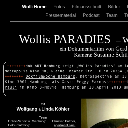
Wolli Home
Fotos
Filmausschnitt
Bilder
Pressematerial
Podcast
Team
T
Wollis PARADIES
– W
Gerd
ein Dokumentarfilm von
Susanne Schü
Kamera:
mit
Wolfgang
Linda Köhler
&
Team
Online-Schnitt u. Mischung: Christian Büttner,
Color-matching:
apartment nine