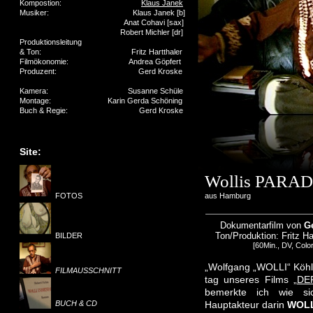
Kompostion:
Klaus Janek
Musiker: Klaus Janek [b]
Anat Cohavi [sax]
Robert Michler [dr]
Produktionsleitung
& Ton: Fritz Hartthaler
Filmökonomie: Andrea Göpfert
Produzent: Gerd Kroske
Kamera: Susanne Schüle
Montage: Karin Gerda Schöning
Buch & Regie: Gerd Kroske
Site:
Wollis PARA
FOTOS
aus Hamburg
Dokumentarfilm von
G
Ton/Produktion: Fritz H
BILDER
[60Min., DV, Color
„Wolfgang „WOLLI“ Köhle
FILMAUSSCHNITT
tag unseres Films „
DE
bemerkte ich wie si
BUCH & CD
Hauptakteur darin
WOL