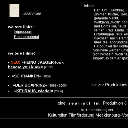
Inhalt:
Der Ort: Hamburg, 
LESEPROBE
Zimmer, Küche, Bad
gehende Nacht.
Wolfgang „Wolli“ Köh
und Bordellier, heute 
weitere links:
seiner Frau Linda.
Impressum
Erzählungen aus e
Pressematerial
/Sachsen nach Hambur
über die abgründig
Halbdunkel der Kontak
Vorurteile werden unterl
weitere Filme:
sich nicht ein. Wolli hat 
ungen“, in dem er spazi
NEU:
»
HEINO JAEGER-look
‣
bevore you kuck
«
[2012]
»
SCHRANKEN
«
‣
[2009]
link zur Produktion
»
DER BOXPRINZ
«
‣
[1999 / 2000]
»
KEHRAUS, wieder
«
‣
[2006]
eine
Produktion
r e a l i s t f i l m
mit Unterstützung der
Kulturellen Filmförderung Mecklenburg–V